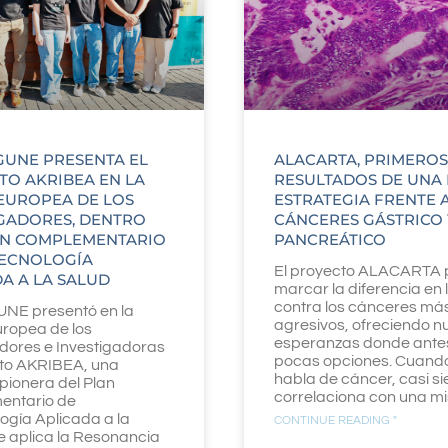
GUNE PRESENTA EL
ALACARTA, PRIMEROS
TO AKRIBEA EN LA
RESULTADOS DE UNA
EUROPEA DE LOS
ESTRATEGIA FRENTE 
IGADORES, DENTRO
CÁNCERES GÁSTRICO 
AN COMPLEMENTARIO
PANCREÁTICO
TECNOLOGÍA
El proyecto ALACARTA 
A A LA SALUD
marcar la diferencia en 
contra los cánceres má
UNE presentó en la
agresivos, ofreciendo 
ropea de los
esperanzas donde ante
adores e Investigadoras
pocas opciones. Cuand
cto AKRIBEA, una
habla de cáncer, casi s
a pionera del Plan
correlaciona con una m
entario de
ogía Aplicada a la
CONTINUE READING "
e aplica la Resonancia