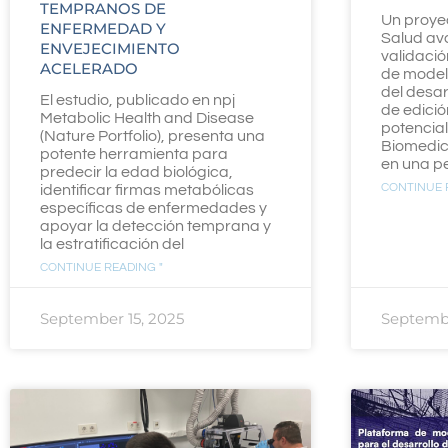
TEMPRANOS DE
Un proye
ENFERMEDAD Y
Salud av
ENVEJECIMIENTO
validació
ACELERADO
de modelo
del desar
El estudio, publicado en npj
de edici
Metabolic Health and Disease
potencial
(Nature Portfolio), presenta una
Biomedic
potente herramienta para
en una p
predecir la edad biológica,
CONTINUE 
identificar firmas metabólicas
específicas de enfermedades y
apoyar la detección temprana y
la estratificación del
CONTINUE READING "
September 15, 2025
Septembe