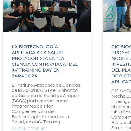
LA BIOTECNOLOGÍA
CIC BIO
APLICADA A LA SALUD,
PROYEC
PROTAGONISTA EN “LA
NOCHE 
CIENCIA CONTRAATACA” DEL
INVEST
XV TRAINING DAY EN
DEL PL
ZARAGOZA
DE BIO
APLICAD
El Instituto Aragonés de Ciencias
de la Salud (IACS) y el Biobanco
CIC bioG
del Sistema de Salud de Aragón
Noche Eu
(BSSA) participaron, como
Investig
integrantes del Plan
el proye
Complementario de
iniciativ
Biotecnología Aplicada a la
Complem
Salud, en el XV Training
Biotecnol
Salud qu
CONTINUE READING "