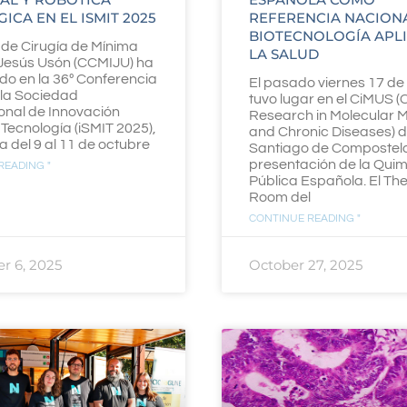
ICA EN EL ISMIT 2025
REFERENCIA NACION
BIOTECNOLOGÍA APL
 de Cirugía de Mínima
LA SALUD
 Jesús Usón (CCMIJU) ha
do en la 36º Conferencia
El pasado viernes 17 de
 la Sociedad
tuvo lugar en el CiMUS (
onal de Innovación
Research in Molecular 
Tecnología (iSMIT 2025),
and Chronic Diseases) 
 del 9 al 11 de octubre
Santiago de Compostela
presentación de la Qui
READING "
Pública Española. El Th
Room del
CONTINUE READING "
r 6, 2025
October 27, 2025