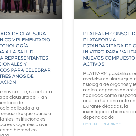
NADA DE CLAUSURA
PLATFARM CONSOLID
AN COMPLEMENTARIO
PLATAFORMA
TECNOLOGÍA
ESTANDARIZADA DE 
A A LA SALUD
IN VITRO PARA VALID
 A REPRESENTANTES
NUEVOS COMPUESTO
CIONALES Y
ACTIVOS
ICOS PARA CELEBRAR
PLATFARM posibilita cr
TRES AÑOS DE
modelos celulares que im
ACIÓN
fisiología de órganos y t
reales, capaces de anti
e noviembre, se celebró
fiabilidad cómo respond
a de clausura del Plan
cuerpo humano ante un
entario de
Durante décadas, la
ogía aplicada a la
investigación biomédic
 encuentro que reunió a
dependido de
antes institucionales,
dores y agentes clave
CONTINUE READING "
istema biomédico
para