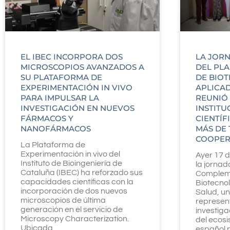
EL IBEC INCORPORA DOS
LA JOR
MICROSCOPIOS AVANZADOS A
DEL PL
SU PLATAFORMA DE
DE BIO
EXPERIMENTACIÓN IN VIVO
APLICAD
PARA IMPULSAR LA
REUNIÓ
INVESTIGACIÓN EN NUEVOS
INSTITU
FÁRMACOS Y
CIENTÍF
NANOFÁRMACOS
MÁS DE 
COOPER
La Plataforma de
Experimentación in vivo del
Ayer 17 d
Instituto de Bioingeniería de
la jornad
Cataluña (IBEC) ha reforzado sus
Complem
capacidades científicas con la
Biotecnol
incorporación de dos nuevos
Salud, un
microscopios de última
represent
generación en el servicio de
investiga
Microscopy Characterization.
del ecos
Ubicada
español 