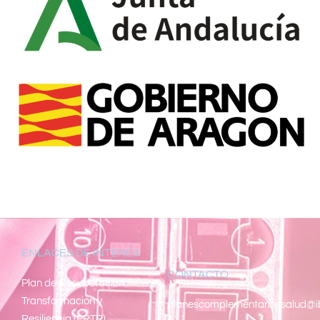
ENLACES DE INTERÉS
CONTACTO
Pl
an de Recuperacion
Transformacion y
planescomplementariossalud@i
Resiliencia (PRTR)