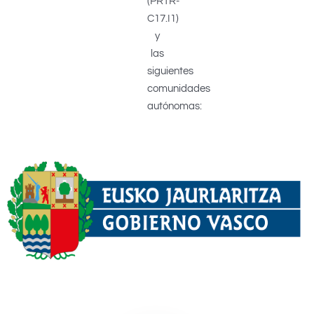
(PRTR-
C17.I1)
y
las
siguientes
comunidades
autónomas: