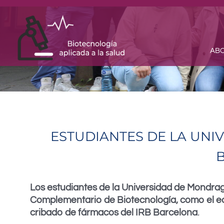
Skip
to
content
ABO
ESTUDIANTES DE LA UN
B
Los estudiantes de la Universidad de Mondragó
Complementario de Biotecnología, como el eq
cribado de fármacos del IRB Barcelona
.