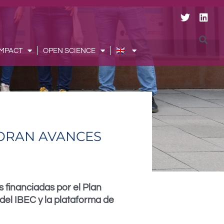
T
L
w
i
i
n
t
k
Searc
IMPACT
OPEN SCIENCE
t
e
e
d
r
i
n
LORAN AVANCES
 financiadas por el Plan
el IBEC y la plataforma de