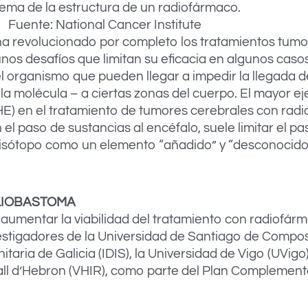
ma de la estructura de un radiofármaco.
Fuente: National Cancer Institute
ha revolucionado por completo los tratamientos tumo
nos desafíos que limitan su eficacia en algunos casos
 el organismo que pueden llegar a impedir la llegada 
 la molécula – a ciertas zonas del cuerpo. El mayor e
E) en el tratamiento de tumores cerebrales con radi
 el paso de sustancias al encéfalo, suele limitar el 
 isótopo como un elemento “añadido” y “desconocido
LIOBASTOMA
y aumentar la viabilidad del tratamiento con radiofár
stigadores de la Universidad de Santiago de Compost
itaria de Galicia (IDIS), la Universidad de Vigo (UVigo)
 Vall d’Hebron (VHIR), como parte del Plan Complemen