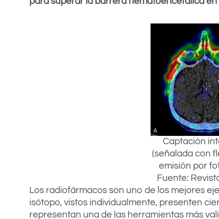
para superar la barrera hematoencefálica en 
Captación int
(señalada con f
emisión por fot
Fuente: Revist
Los radiofármacos son uno de los mejores e
isótopo, vistos individualmente, presenten ci
representan una de las herramientas más val