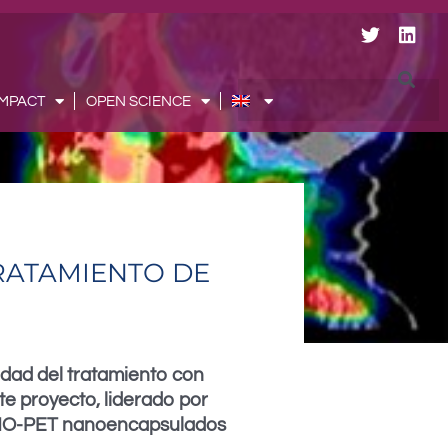
T
L
w
i
i
n
t
k
Searc
IMPACT
OPEN SCIENCE
t
e
e
d
r
i
n
RATAMIENTO DE
idad del tratamiento con
e proyecto, liderado por
NMUNO-PET nanoencapsulados