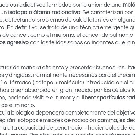
estos radiactivos formados por la unión de una
molé
 un
isótopo o átomo radioactivo
. Se caracterizan por
o, detectando problemas de salud latentes en alguna
o. En definitiva, se trata de una técnica emergente q
s de cáncer, como el mieloma, el cáncer de pulmón o e
nos agresivo
con los tejidos sanos colindantes que la r
ar de manera eficiente y presentar buenos resultad
s y dirigidas, normalmente necesarias para el crecim
í, el fármaco (isótopo + molécula) introducido en el 
 hasta ser absorbido en gran medida por las células t
opo, haciendo visible el tumor y al
liberar partículas
rad
 de eliminarlo.
lécula biológica dependerá completamente del objetivo
legirán isótopos emisores de radiación gamma, es deci
a alta capacidad de penetración, haciéndolos detecta