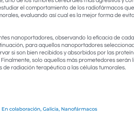
e, uno de los tumores cerebrales más agresivos y com
estudiar el comportamiento de los radiofármacos que,
morales, evaluando así cual es la mejor forma de evitar
rentes nanoportadores, observando la eficacia de cada
ntinuación, para aquellos nanoportadores selecciona
r si son bien recibidos y absorbidos por las proteína
. Finalmente, solo aquellos más prometedores serán li
 de radiación terapéutica a las células tumorales.
En colaboración
,
Galicia
,
Nanofármacos