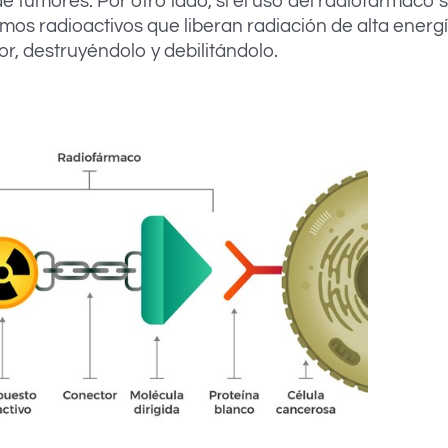
de tumores. Por otro lado, si el uso del radiofármaco
tomos radioactivos que liberan radiación de alta energía
r, destruyéndolo y debilitándolo.