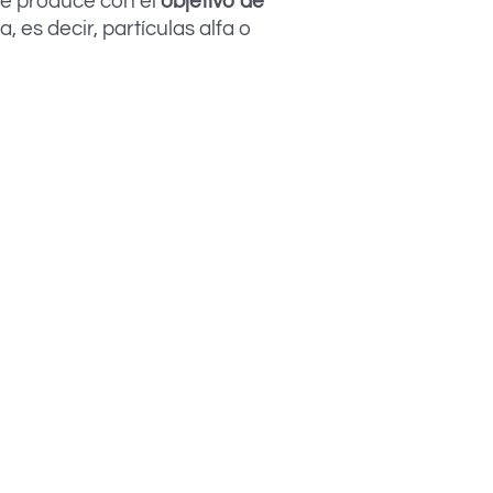
 se produce con el
objetivo de
, es decir, partículas alfa o