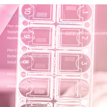
ENLACES DE INTERÉS
CONTACTO
Pl
an de Recuperacion
Transformacion y
planescomplementariossalud@i
Resiliencia (PRTR)
Plan Complementario de
Biotecnología Aplicado a la
Salud Galicia
PPCCBiotechCLM
Andalucía-Biotech Salud