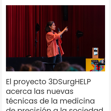
El
proyecto
3DSurgHELP
acerca
las
nuevas
técnicas
de
la
medicina
de
precisión
El proyecto 3DSurgHELP
a
la
acerca las nuevas
sociedad
en
técnicas de la medicina
la
de precisión a la sociedad
17ª