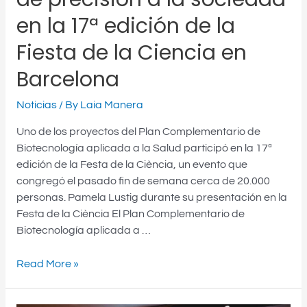
edición
en la 17ª edición de la
de
la
Fiesta de la Ciencia en
Fiesta
Barcelona
de
la
Noticias
/ By
Laia Manera
Ciencia
en
Uno de los proyectos del Plan Complementario de
Barcelona
Biotecnología aplicada a la Salud participó en la 17ª
edición de la Festa de la Ciència, un evento que
congregó el pasado fin de semana cerca de 20.000
personas. Pamela Lustig durante su presentación en la
Festa de la Ciència El Plan Complementario de
Biotecnología aplicada a …
Read More »