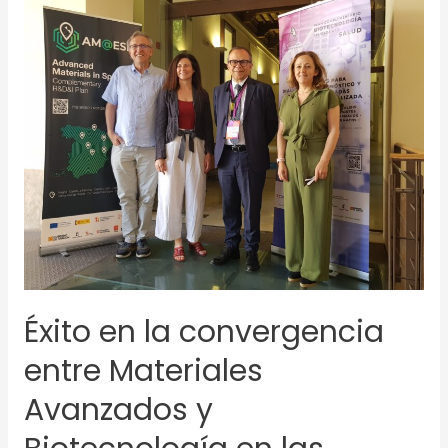
Éxito
en
la
convergencia
entre
Materiales
Avanzados
y
Biotecnología
en
las
Jornadas
de
Avances
Éxito en la convergencia
Interdisciplinarios
entre Materiales
en
Salud
Avanzados y