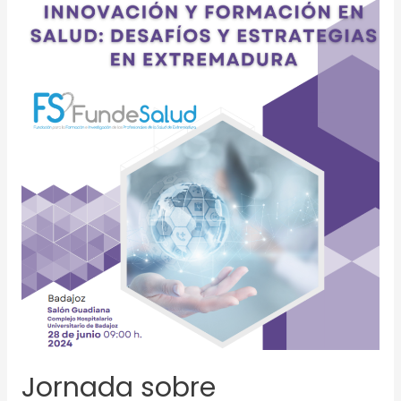
Investigación,
Innovación
y
Formación
en
Salud:
Desafíos
y
Estrategias
en
Extremadura
Jornada sobre