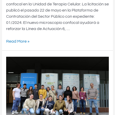
confocal en la Unidad de Terapia Celular. La licitación se
publicó el pasado 22 de mayo en la Plataforma de
Contratación del Sector Público con expediente:
01/2024. El nuevo microscopio confocal ayudará a
reforzar la Línea de Actuación 6, …
Read More »
Estudiantes
de
la
Universidad
de
Mondragón
exploran
avances
biomédicos
en