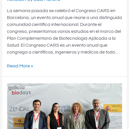
Radiology
La semana pasada se celebró el Congreso CARS en
and
Barcelona, un evento anual que reúne a una distinguida
Surgery”
comunidad científica internacional. Durante el
congreso, presentamos varios estudios en el marco del
Plan Complementario de Biotecnología Aplicada a la
Salud. El Congreso CARS es un evento anual que
congrega a científicos, ingenieros y médicos de todo …
Read More »
PARTICIPACIÓN
DESTACADA
DEL
PCBAS
EN
LOS
GALICIA