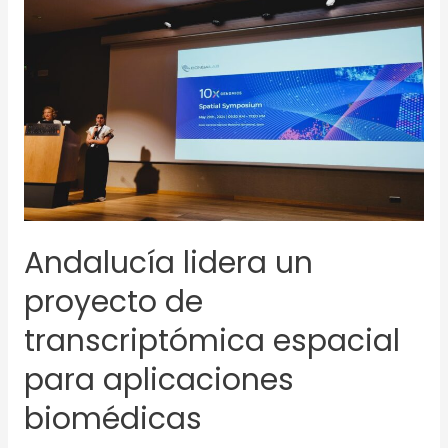
Andalucía
lidera
un
proyecto
de
transcriptómica
espacial
para
aplicaciones
biomédicas
Andalucía lidera un
proyecto de
transcriptómica espacial
para aplicaciones
biomédicas