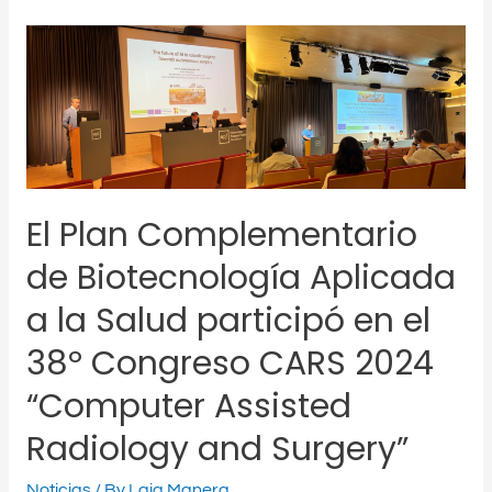
El
Plan
Complementario
de
Biotecnología
Aplicada
a
la
El Plan Complementario
Salud
de Biotecnología Aplicada
participó
en
a la Salud participó en el
el
38º Congreso CARS 2024
38º
Congreso
“Computer Assisted
CARS
2024
Radiology and Surgery”
“Computer
Assisted
Noticias
/ By
Laia Manera