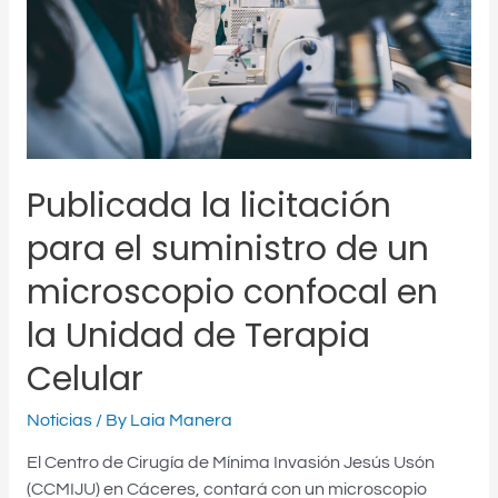
suministro
de
un
microscopio
confocal
en
la
Publicada la licitación
Unidad
de
para el suministro de un
Terapia
Celular
microscopio confocal en
la Unidad de Terapia
Celular
Noticias
/ By
Laia Manera
El Centro de Cirugía de Mínima Invasión Jesús Usón
(CCMIJU) en Cáceres, contará con un microscopio