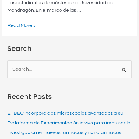
Los estudiantes de máster de la Universidad de
Mondragón. En el marco de las …
Read More »
Search
S
e
a
Recent Posts
r
c
El IBEC incorpora dos microscopios avanzados a su
h
Plataforma de Experimentación in vivo para impulsar la
f
investigación en nuevos fármacos y nanofármacos
o