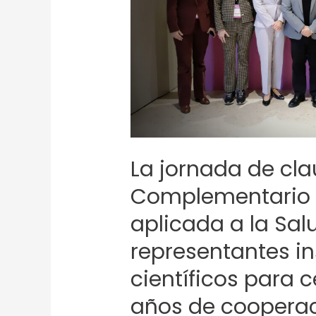
Biotecnología
aplicada
a
la
Salud
reunió
a
representantes
La jornada de cla
institucionales
y
Complementario 
científicos
aplicada a la Sal
para
celebrar
representantes in
más
científicos para 
de
tres
años de coopera
años