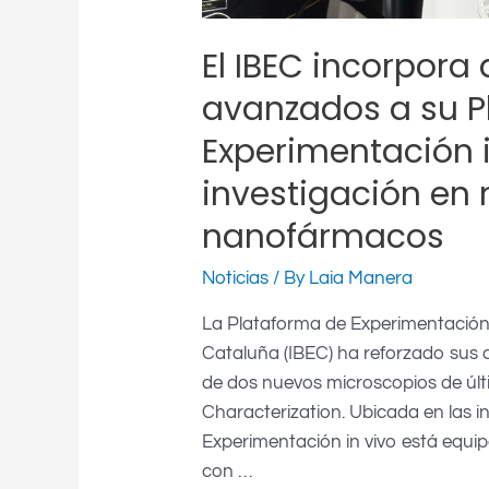
investigación
en
El IBEC incorpora
nuevos
fármacos
avanzados a su P
y
Experimentación i
nanofármacos
investigación en
nanofármacos
Noticias
/ By
Laia Manera
La Plataforma de Experimentación i
Cataluña (IBEC) ha reforzado sus c
de dos nuevos microscopios de últ
Characterization. Ubicada en las i
Experimentación in vivo está equi
con …