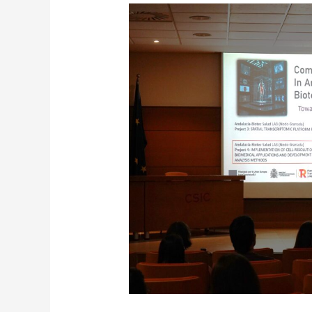
El
Instituto
de
Parasitología
y
Biomedicina
López-
Neyra
acoge
el
10x
Genomics
Technical
Day