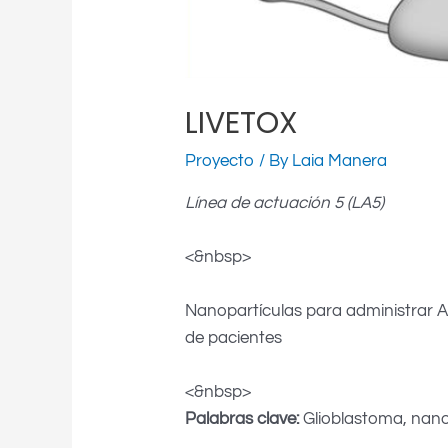
LIVETOX
Proyecto
/ By
Laia Manera
Línea de actuación 5 (LA5)
<&nbsp>
Nanopartículas para administrar A
de pacientes
<&nbsp>
Palabras clave:
Glioblastoma, nanopa