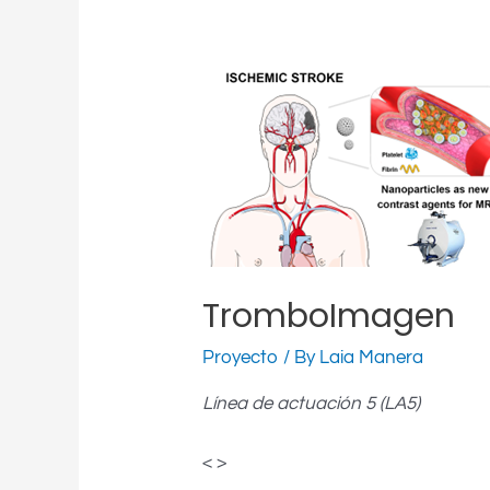
TromboImagen
Proyecto
/ By
Laia Manera
Línea de actuación 5 (LA5)
< >