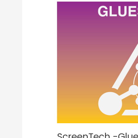
ScreenTech -Glu