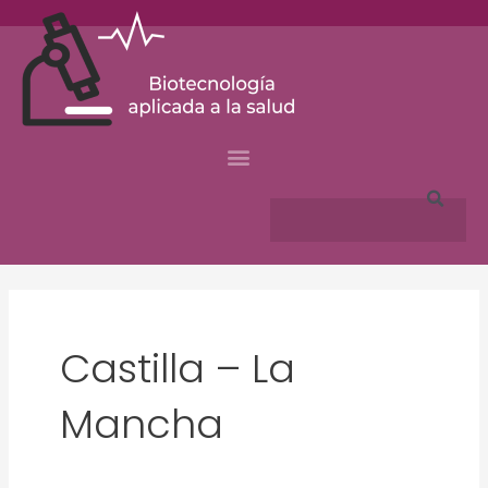
Skip
to
content
Search
Castilla – La
Mancha