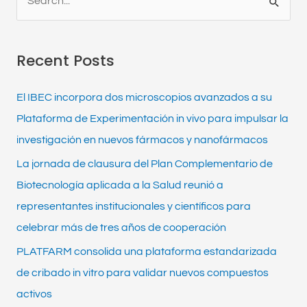
S
e
a
Recent Posts
r
c
El IBEC incorpora dos microscopios avanzados a su
h
Plataforma de Experimentación in vivo para impulsar la
f
investigación en nuevos fármacos y nanofármacos
o
La jornada de clausura del Plan Complementario de
r
Biotecnología aplicada a la Salud reunió a
:
representantes institucionales y científicos para
celebrar más de tres años de cooperación
PLATFARM consolida una plataforma estandarizada
de cribado in vitro para validar nuevos compuestos
activos