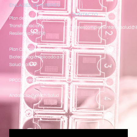
ENLACES DE INTERÉS
CONTACTO
Pl
an de Recuperacion
Transformacion y
planescomplementariossalud@i
Resiliencia (PRTR)
Plan Complementario de
Biotecnología Aplicado a la
Salud Galicia
PPCCBiotechCLM
Andalucía-Biotech Salud