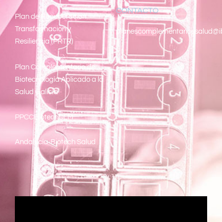
CONTACTO
Pl
an de Recuperacion
Transformacion y
planescomplementariossalud@i
Resiliencia (PRTR)
Plan Complementario de
Biotecnología Aplicado a la
Salud Galicia
PPCCBiotechCLM
Andalucía-Biotech Salud