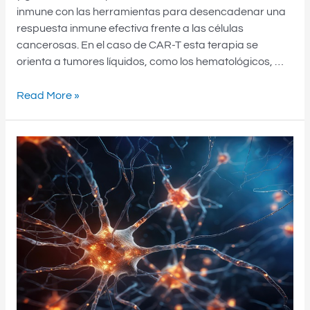
inmune con las herramientas para desencadenar una
respuesta inmune efectiva frente a las células
cancerosas. En el caso de CAR-T esta terapia se
orienta a tumores líquidos, como los hematológicos, …
Read More »
Un
nuevo
enfoque
en
el
uso
de
nanopartículas
para
tratar