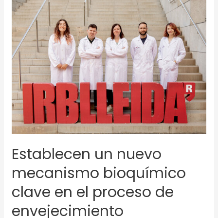
Establecen
un
nuevo
mecanismo
bioquímico
clave
en
el
proceso
de
envejecimiento
Establecen un nuevo
mecanismo bioquímico
clave en el proceso de
envejecimiento