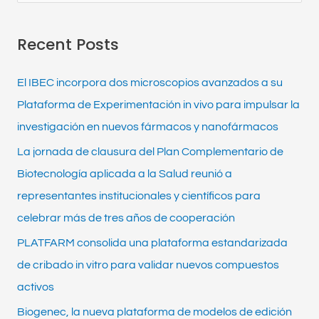
e
a
Recent Posts
r
c
El IBEC incorpora dos microscopios avanzados a su
h
Plataforma de Experimentación in vivo para impulsar la
f
investigación en nuevos fármacos y nanofármacos
o
La jornada de clausura del Plan Complementario de
r
Biotecnología aplicada a la Salud reunió a
:
representantes institucionales y científicos para
celebrar más de tres años de cooperación
PLATFARM consolida una plataforma estandarizada
de cribado in vitro para validar nuevos compuestos
activos
Biogenec, la nueva plataforma de modelos de edición