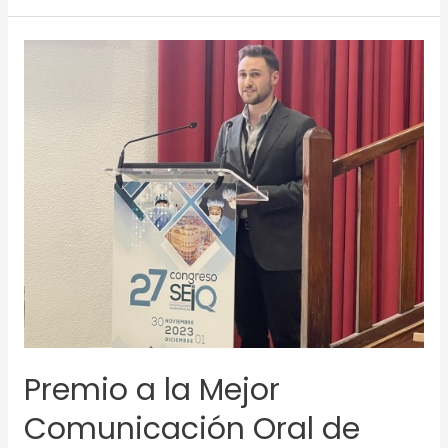
Premio
a
la
Mejor
Comunicación
Oral
de
Investigador
Joven
en
el
CCMIJU
de
Cáceres
Premio a la Mejor
Comunicación Oral de