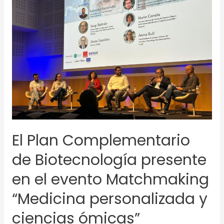
de
Biotecnología
presente
en
el
evento
Matchmaking
“Medicina
personalizada
y
ciencias
El Plan Complementario
ómicas”
de Biotecnología presente
en el evento Matchmaking
“Medicina personalizada y
ciencias ómicas”