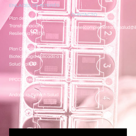
ENLACES DE INTERÉS
CONTACTO
Pl
an de Recuperacion
Transformacion y
planescomplementariossalud@i
Resiliencia (PRTR)
Plan Complementario de
Biotecnología Aplicado a la
Salud Galicia
PPCCBiotechCLM
Andalucía-Biotech Salud