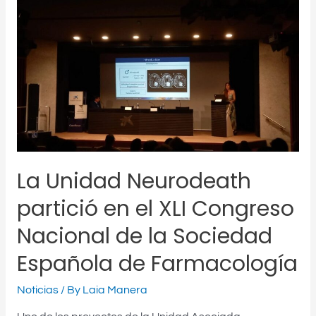
La
Unidad
Neurodeath
partició
en
el
XLI
Congreso
Nacional
de
la
La Unidad Neurodeath
Sociedad
partició en el XLI Congreso
Española
de
Nacional de la Sociedad
Farmacología
Española de Farmacología
Noticias
/ By
Laia Manera