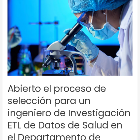
el
proceso
de
selección
para
un
ingeniero
de
Investigación
ETL
de
Abierto el proceso de
Datos
de
selección para un
Salud
en
ingeniero de Investigación
el
ETL de Datos de Salud en
Departamento
de
el Departamento de
Ciencias