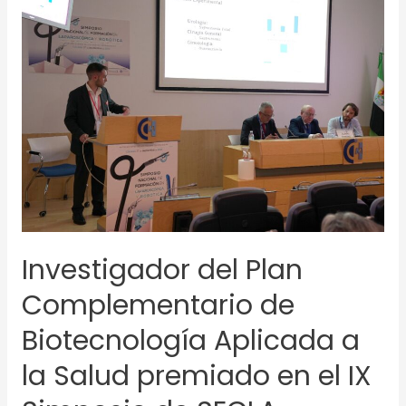
del
Plan
Complementario
de
Biotecnología
Aplicada
a
la
Salud
premiado
en
Investigador del Plan
el
IX
Complementario de
Simposio
de
Biotecnología Aplicada a
SECLA
la Salud premiado en el IX