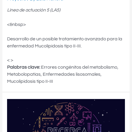
Línea de actuación 5 (LA5)
<&nbsp>
Desarrollo de un posible tratamiento avanzado para la
enfermedad Mucolipidosis tipo II-III.
< >
Palabras clave:
Errores congénitos del metabolismo,
Metabolopatias, Enfermedades lisosomales,
Mucolipidosis tipo II-III
El
Plan
Complementario
de
Biotecnología