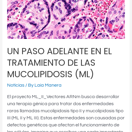
EL
TRATAMIENTO
DE
LAS
MUCOLIPIDOSIS
(ML)
UN PASO ADELANTE EN EL
TRATAMIENTO DE LAS
MUCOLIPIDOSIS (ML)
Noticias
/ By
Laia Manera
El proyecto ML_II_Vectores ARNm busca desarrollar
una terapia génica para tratar dos enfermedades
raras llamadas mucolipidosis tipo II y mucolipidosis tipo
III (ML II y ML III). Estas enfermedades son causadas por
defectos genéticos que afectan el funcionamiento de
las células. Imagina que escribes una carta importante,