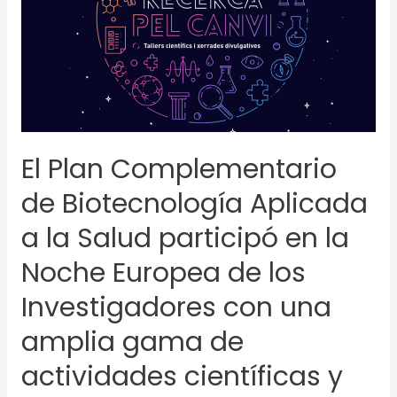
Aplicada
a
la
Salud
participó
en
la
El Plan Complementario
Noche
Europea
de Biotecnología Aplicada
de
a la Salud participó en la
los
Investigadores
Noche Europea de los
con
una
Investigadores con una
amplia
amplia gama de
gama
de
actividades científicas y
actividades