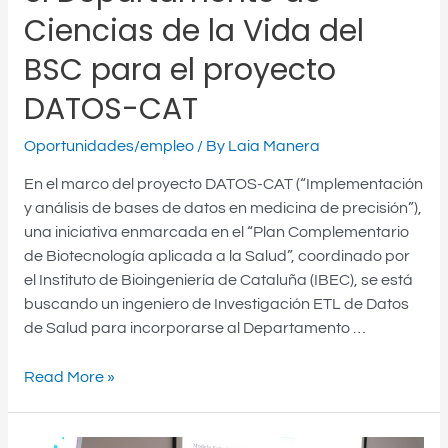
de
Ciencias de la Vida del
la
BSC para el proyecto
Vida
del
DATOS-CAT
BSC
para
Oportunidades/empleo
/ By
Laia Manera
el
En el marco del proyecto DATOS-CAT (“Implementación
proyecto
y análisis de bases de datos en medicina de precisión”),
DATOS-
una iniciativa enmarcada en el “Plan Complementario
CAT
de Biotecnología aplicada a la Salud”, coordinado por
el Instituto de Bioingeniería de Cataluña (IBEC), se está
buscando un ingeniero de Investigación ETL de Datos
de Salud para incorporarse al Departamento …
Read More »
Investigador