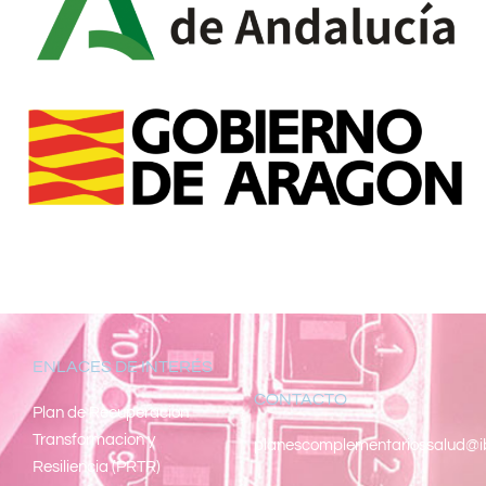
ENLACES DE INTERÉS
CONTACTO
Pl
an de Recuperacion
Transformacion y
planescomplementariossalud@i
Resiliencia (PRTR)