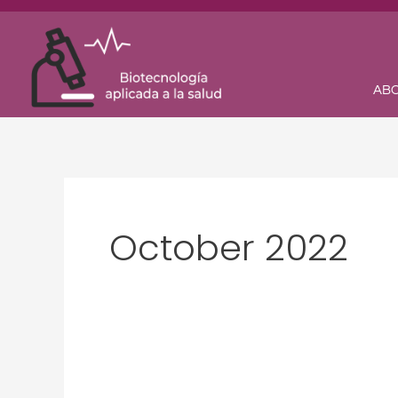
Skip
to
content
ABO
October 2022