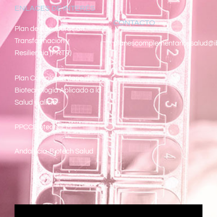
ENLACES DE INTERÉS
CONTACTO
Pl
an de Recuperacion
Transformacion y
planescomplementariossalud@i
Resiliencia (PRTR)
Plan Complementario de
Biotecnología Aplicado a la
Salud Galicia
PPCCBiotechCLM
Andalucía-Biotech Salud