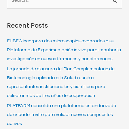
S
e
a
Recent Posts
r
c
El IBEC incorpora dos microscopios avanzados a su
h
Plataforma de Experimentación in vivo para impulsar la
f
investigación en nuevos fármacos y nanofármacos
o
La jornada de clausura del Plan Complementario de
r
Biotecnología aplicada a la Salud reunió a
:
representantes institucionales y científicos para
celebrar más de tres años de cooperación
PLATFARM consolida una plataforma estandarizada
de cribado in vitro para validar nuevos compuestos
activos