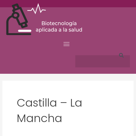
Skip
to
content
Search
Castilla – La
Mancha