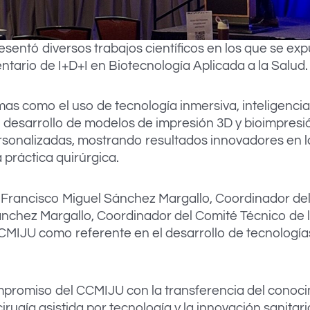
esentó diversos trabajos científicos en los que se ex
tario de I+D+I en Biotecnología Aplicada a la Salud.
 como el uso de tecnología inmersiva, inteligencia ar
l desarrollo de modelos de impresión 3D y bioimpresi
ersonalizadas, mostrando resultados innovadores en l
a práctica quirúrgica.
. Francisco Miguel Sánchez Margallo, Coordinador del 
ánchez Margallo, Coordinador del Comité Técnico de l
CCMIJU como referente en el desarrollo de tecnologí
mpromiso del CCMIJU con la transferencia del conocimi
rugía asistida por tecnología y la innovación sanitari