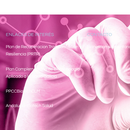
ENLACES DE INTERÉS
CONTACTO
Pl
an de Recuperacion Transformacion y
planescomplementari
Resiliencia (PRTR)
Plan Complementario de Biotecnología
Aplicado a la Salud Galicia
PPCCBiotechCLM
Andalucía-Biotech Salud