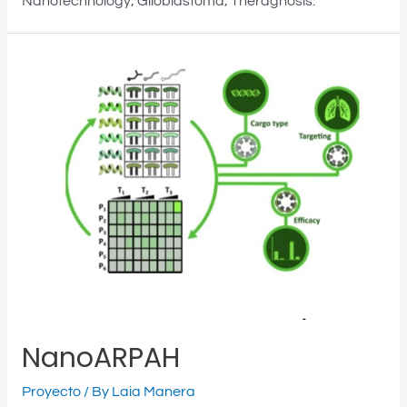
Nanotechnology; Glioblastoma; Theragnosis.
NanoARPAH
Proyecto
/ By
Laia Manera