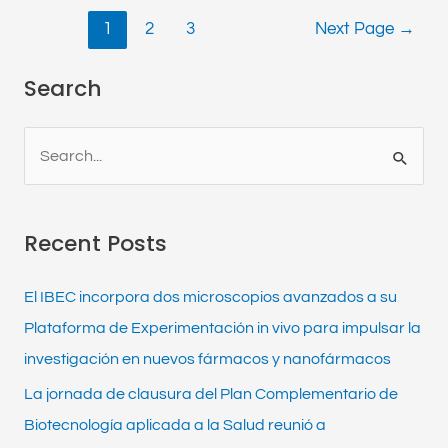
1
2
3
Next Page
→
Search
S
e
a
Recent Posts
r
c
El IBEC incorpora dos microscopios avanzados a su
h
Plataforma de Experimentación in vivo para impulsar la
f
investigación en nuevos fármacos y nanofármacos
o
La jornada de clausura del Plan Complementario de
r
Biotecnología aplicada a la Salud reunió a
: