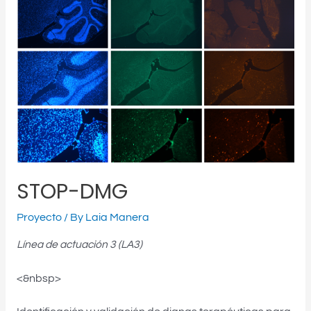
STOP-DMG
Proyecto
/ By
Laia Manera
Línea de actuación 3 (LA3)
<&nbsp>