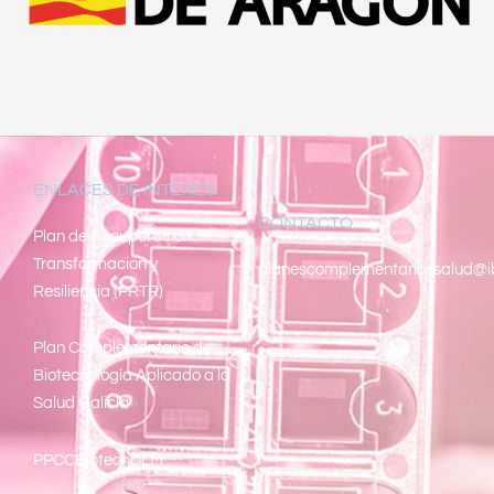
ENLACES DE INTERÉS
CONTACTO
Pl
an de Recuperacion
Transformacion y
planescomplementariossalud@i
Resiliencia (PRTR)
Plan Complementario de
Biotecnología Aplicado a la
Salud Galicia
PPCCBiotechCLM