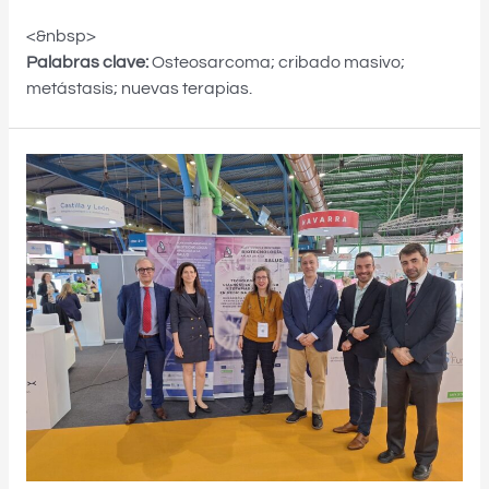
<&nbsp>
Palabras clave:
Osteosarcoma; cribado masivo;
metástasis; nuevas terapias.
El
Plan
Complementario
de
Biotecnología
presente
en
Transfiere
2024,
Foro
Europeo
para
la