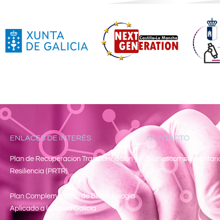
ENLACES DE INTERÉS
CONTACTO
Pl
an de Recuperacion Transformacion y
planescomplementari
Resiliencia (PRTR)
Plan Complementario de Biotecnología
Aplicado a la Salud Galicia