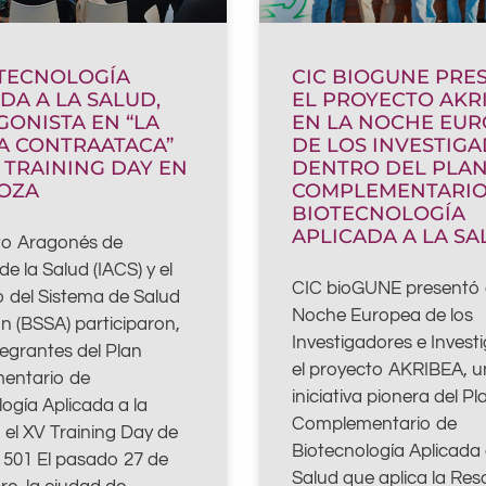
OTECNOLOGÍA
CIC BIOGUNE PRE
DA A LA SALUD,
EL PROYECTO AKR
ONISTA EN “LA
EN LA NOCHE EU
A CONTRAATACA”
DE LOS INVESTIGA
 TRAINING DAY EN
DENTRO DEL PLA
OZA
COMPLEMENTARIO
BIOTECNOLOGÍA
APLICADA A LA S
uto Aragonés de
de la Salud (IACS) y el
CIC bioGUNE presentó 
 del Sistema de Salud
Noche Europea de los
n (BSSA) participaron,
Investigadores e Invest
egrantes del Plan
el proyecto AKRIBEA, 
entario de
iniciativa pionera del Pl
ogía Aplicada a la
Complementario de
 el XV Training Day de
Biotecnología Aplicada 
n 501 El pasado 27 de
Salud que aplica la Re