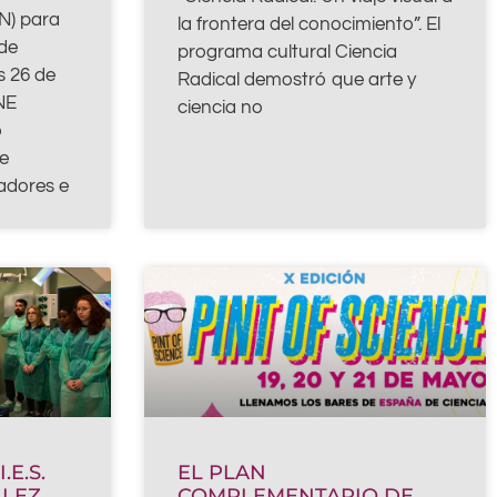
N) para
la frontera del conocimiento”. El
de
programa cultural Ciencia
s 26 de
Radical demostró que arte y
NE
ciencia no
o
e
adores e
.E.S.
EL PLAN
LLEZ
COMPLEMENTARIO DE