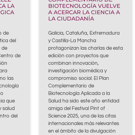
CA LA
BIOTECNOLOGÍA VUELVE
GICA
A ACERCAR LA CIENCIA A
LA CIUDADANÍA
o de
Galicia, Cataluña, Extremadura
ica del
y Castilla-La Mancha
z de
protagonizan las charlas de esta
Centro de
edición con proyectos que
sión
combinan innovación,
ara
investigación biomédica y
no las
compromiso social. El Plan
ecnología
Complementario de
to
Biotecnología Aplicada a la
cia que
Salud ha sido este año entidad
y salud
amiga del Festival Pint of
ntro del
Science 2025, una de las citas
internacionales más relevantes
en el ámbito de la divulgación