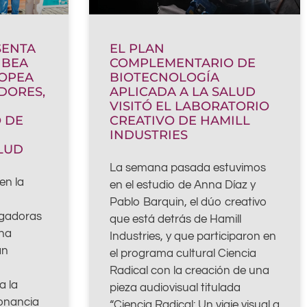
SENTA
EL PLAN
IBEA
COMPLEMENTARIO DE
ROPEA
BIOTECNOLOGÍA
DORES,
APLICADA A LA SALUD
N
VISITÓ EL LABORATORIO
 DE
CREATIVO DE HAMILL
INDUSTRIES
ALUD
La semana pasada estuvimos
en la
en el estudio de Anna Díaz y
Pablo Barquin, el dúo creativo
igadoras
que está detrás de Hamill
una
Industries, y que participaron en
an
el programa cultural Ciencia
Radical con la creación de una
a la
pieza audiovisual titulada
sonancia
“Ciencia Radical: Un viaje visual a