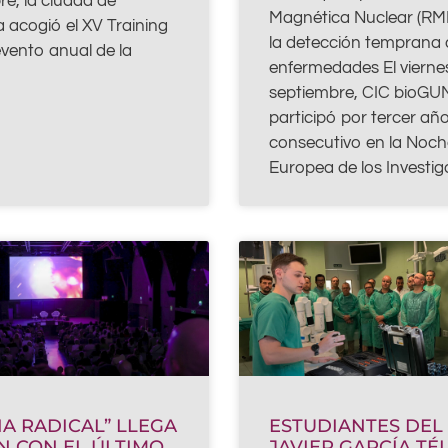
e, la ciudad de
Magnética Nuclear (RM
 acogió el XV Training
la detección temprana 
evento anual de la
enfermedades El vierne
septiembre, CIC bioGU
participó por tercer añ
consecutivo en la Noch
Europea de los Investig
IA RADICAL” LLEGA
ESTUDIANTES DEL I
IN CON EL ÚLTIMO
JAVIER GARCÍA TÉ