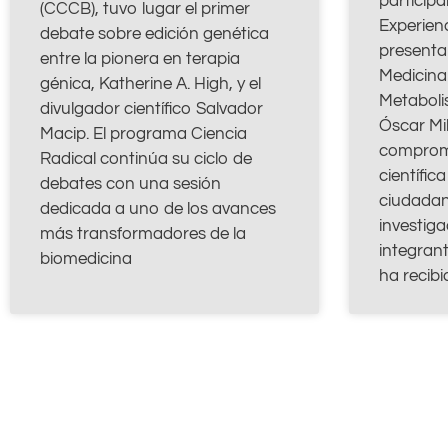
participa
(CCCB), tuvo lugar el primer
Experien
debate sobre edición genética
presentar
entre la pionera en terapia
Medicina 
génica, Katherine A. High, y el
Metabolis
divulgador científico Salvador
Óscar Mil
Macip. El programa Ciencia
compromi
Radical continúa su ciclo de
científica
debates con una sesión
ciudadan
dedicada a uno de los avances
investig
más transformadores de la
integran
biomedicina
ha recibi