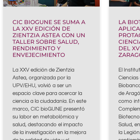
CIC BIOGUNE SE SUMA A
LA BI
LA XXV EDICIÓN DE
APLICA
ZIENTZIA ASTEA CON UN
PROTAG
TALLER SOBRE SALUD,
CIENCI
RENDIMIENTO Y
DEL XV
ENVEJECIMIENTO
ZARAG
La XXV edición de Zientzia
El Instit
Astea, organizada por la
Ciencias 
UPV/EHU, volvió a ser un
Biobanco
espacio clave para acercar la
de Aragó
ciencia a la ciudadanía. En este
como int
marco, CIC bioGUNE presentó
Complem
su labor en metabolómica y
Biotecnol
salud, destacando el impacto
Salud, en
de la investigación en la mejora
la Legió