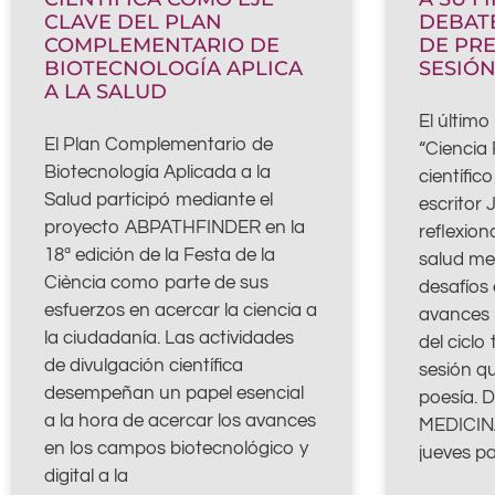
CLAVE DEL PLAN
DEBAT
COMPLEMENTARIO DE
DE PRE
BIOTECNOLOGÍA APLICA
SESIÓ
A LA SALUD
El últim
El Plan Complementario de
“Ciencia 
Biotecnología Aplicada a la
científic
Salud participó mediante el
escritor 
proyecto ABPATHFINDER en la
reflexion
18ª edición de la Festa de la
salud men
Ciència como parte de sus
desafíos 
esfuerzos en acercar la ciencia a
avances 
la ciudadanía. Las actividades
del ciclo
de divulgación científica
sesión qu
desempeñan un papel esencial
poesía.
a la hora de acercar los avances
MEDICIN
en los campos biotecnológico y
jueves pa
digital a la