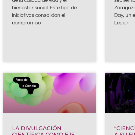
de la calidad de vida y el
septiembr
bienestar social. Este tipo de
Zaragoza
iniciativas consolidan el
Day, un 
compromiso
Legión
LA DIVULGACIÓN
“CIENC
CIENTÍFICA COMO EJE
A SU F