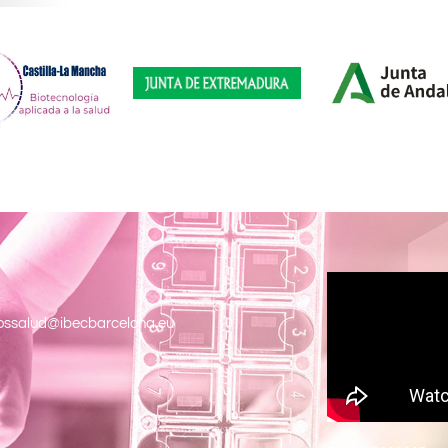
ossalud@ibecbarcelona.eu