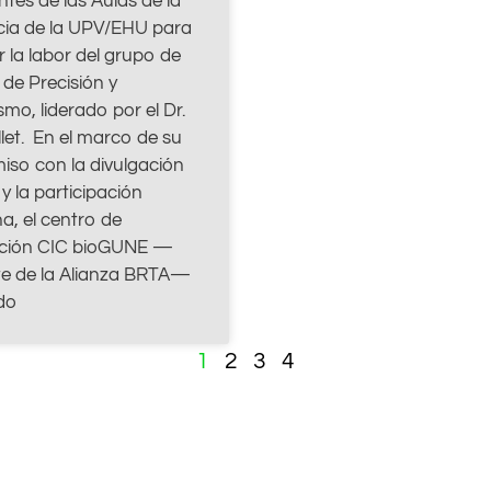
ntes de las Aulas de la
cia de la UPV/EHU para
 la labor del grupo de
de Precisión y
mo, liderado por el Dr.
let. En el marco de su
so con la divulgación
 y la participación
a, el centro de
ación CIC bioGUNE —
te de la Alianza BRTA—
do
1
2
3
4