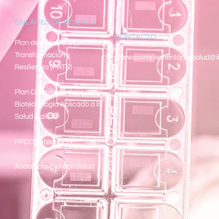
ENLACES DE INTERÉS
CONTACTO
Pl
an de Recuperacion
Transformacion y
planescomplementariossalud@i
Resiliencia (PRTR)
Plan Complementario de
Biotecnología Aplicado a la
Salud Galicia
PPCCBiotechCLM
Andalucía-Biotech Salud