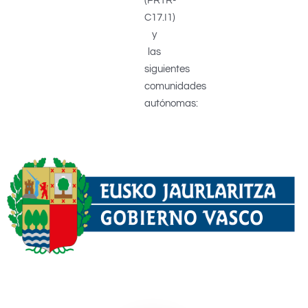
(PRTR-
C17.I1)
y
las
siguientes
comunidades
autónomas: