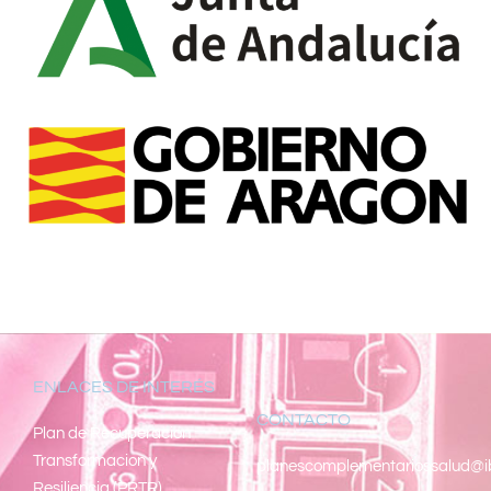
ENLACES DE INTERÉS
CONTACTO
Pl
an de Recuperacion
Transformacion y
planescomplementariossalud@i
Resiliencia (PRTR)