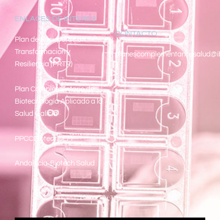
ENLACES DE INTERÉS
CONTACTO
Pl
an de Recuperacion
Transformacion y
planescomplementariossalud@i
Resiliencia (PRTR)
Plan Complementario de
Biotecnología Aplicado a la
Salud Galicia
PPCCBiotechCLM
Andalucía-Biotech Salud