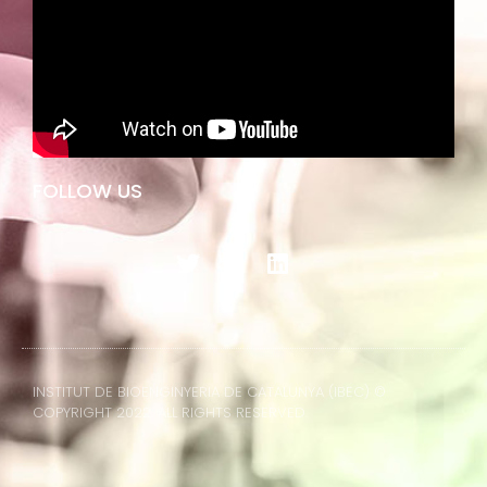
FOLLOW US
T
L
w
i
i
n
t
k
t
e
e
d
r
i
INSTITUT DE BIOENGINYERIA DE CATALUNYA (IBEC) ©
n
COPYRIGHT 2022. ALL RIGHTS RESERVED.
Intranet