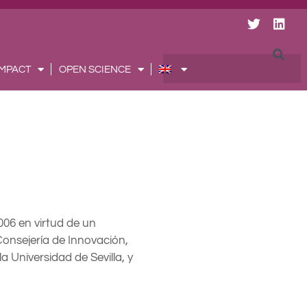
T
L
w
i
i
n
t
k
Searc
IMPACT
OPEN SCIENCE
t
e
e
d
r
i
n
2006 en virtud de un
Consejería de Innovación,
a Universidad de Sevilla, y