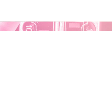
ENLACES DE INTERÉS
CONTACTO
Pl
an de Recuperacion
Transformacion y
planescomplementariossalud@i
Resiliencia (PRTR)
Plan Complementario de
Biotecnología Aplicado a la
Salud Galicia
PPCCBiotechCLM
Andalucía-Biotech Salud