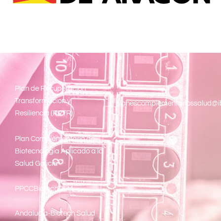
Pl
an de Recuperacion
Transformacion y
planescomplementariossalud@i
Resiliencia (PRTR)
Plan Complementario de
Biotecnología Aplicado a la
Salud Galicia
PPCCBiotechCLM
Andalucía-Biotech Salud