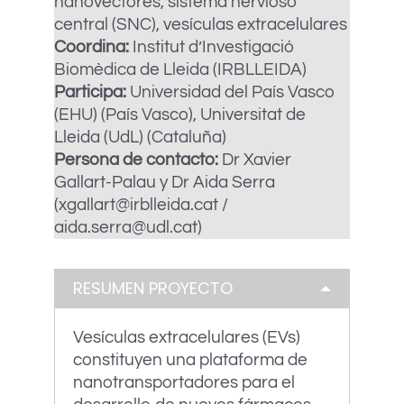
nanovectores, sistema nervioso
central (SNC), vesículas extracelulares
Coordina:
Institut d’Investigació
Biomèdica de Lleida (IRBLLEIDA)
Participa:
Universidad del País Vasco
(EHU) (País Vasco), Universitat de
Lleida (UdL) (Cataluña)
Persona de contacto:
Dr Xavier
Gallart-Palau y Dr Aida Serra
(xgallart@irblleida.cat /
aida.serra@udl.cat)
RESUMEN PROYECTO
Vesículas extracelulares (EVs)
constituyen una plataforma de
nanotransportadores para el