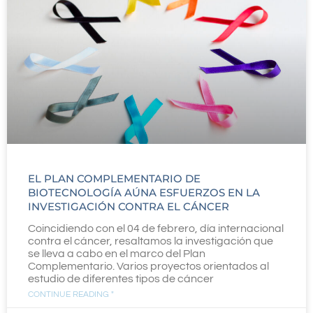
P
P
P
P
P
a
a
a
a
a
g
g
g
g
g
e
e
e
e
e
EL PLAN COMPLEMENTARIO DE
BIOTECNOLOGÍA AÚNA ESFUERZOS EN LA
INVESTIGACIÓN CONTRA EL CÁNCER
Coincidiendo con el 04 de febrero, día internacional
contra el cáncer, resaltamos la investigación que
se lleva a cabo en el marco del Plan
Complementario. Varios proyectos orientados al
estudio de diferentes tipos de cáncer
CONTINUE READING "