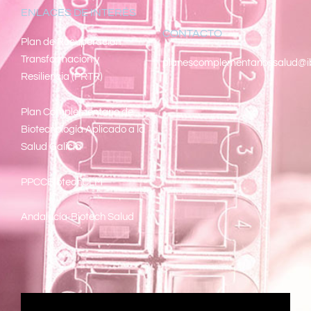
ENLACES DE INTERÉS
CONTACTO
Pl
an de Recuperacion
Transformacion y
planescomplementariossalud@i
Resiliencia (PRTR)
Plan Complementario de
Biotecnología Aplicado a la
Salud Galicia
PPCCBiotechCLM
Andalucía-Biotech Salud