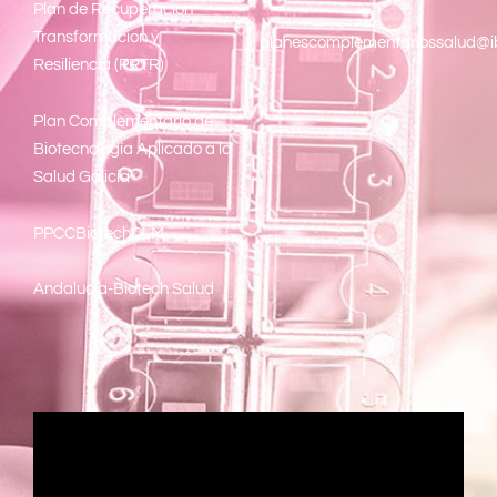
Pl
an de Recuperacion
Transformacion y
planescomplementariossalud@i
Resiliencia (PRTR)
Plan Complementario de
Biotecnología Aplicado a la
Salud Galicia
PPCCBiotechCLM
Andalucía-Biotech Salud