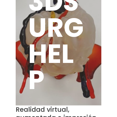
3DS
URG
HEL
P
Realidad virtual,