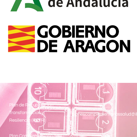
Pl
an de Recuperacion
Transformacion y
planescomplementariossalud@i
Resiliencia (PRTR)
Plan Complementario de