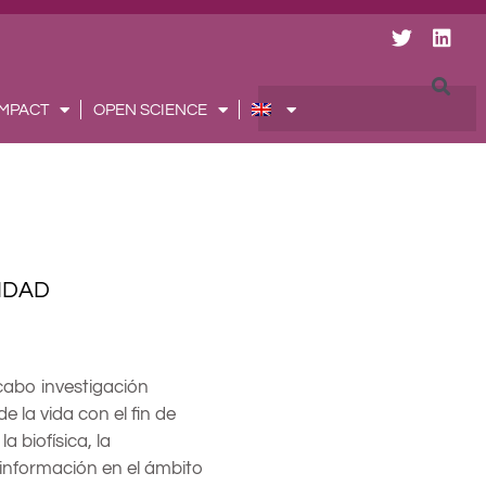
T
L
w
i
i
n
t
k
Searc
IMPACT
OPEN SCIENCE
t
e
e
d
r
i
n
TIDAD
 cabo investigación
de la vida con el fin de
biofísica, la
a información en el ámbito