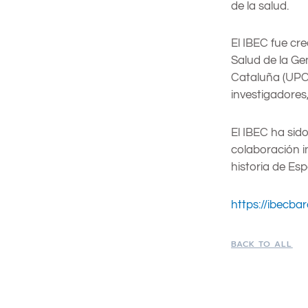
de la salud.
El IBEC fue cr
Salud de la Ge
Cataluña (UPC)
investigadores,
El IBEC ha sido
colaboración i
historia de E
https://ibecba
BACK TO ALL