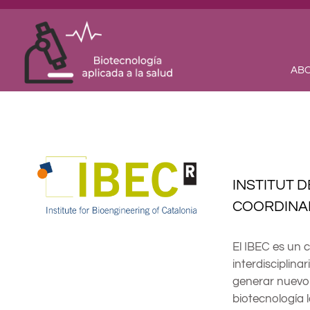
Skip
to
content
ABO
INSTITUT D
COORDIN
El IBEC es un 
interdisciplinar
generar nuevo
biotecnología l