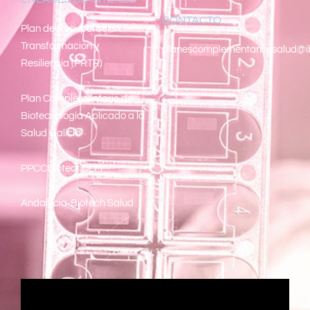
CONTACTO
Pl
an de Recuperacion
Transformacion y
planescomplementariossalud@i
Resiliencia (PRTR)
Plan Complementario de
Biotecnología Aplicado a la
Salud Galicia
PPCCBiotechCLM
Andalucía-Biotech Salud