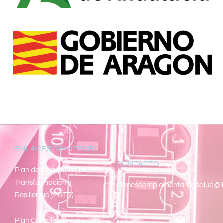
ENLACES DE INTERÉS
CONTACTO
Pl
an de Recuperacion
Transformacion y
planescomplementariossalud@i
Resiliencia (PRTR)
Plan Complementario de