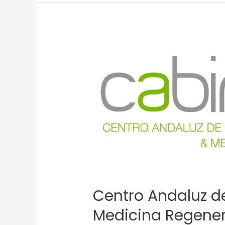
Centro
Andaluz
de
Biología
Molecular
y
Medicina
Regenerativa
(CABIMER)
Centro Andaluz de
Medicina Regener