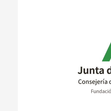
Fundación
Pública
Andaluza
Progreso
y
Salud
M.P.