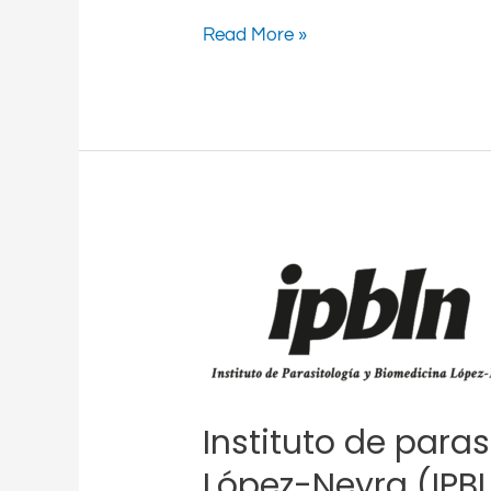
Read More »
Instituto
de
parasitología
y
biomedicina
López-
Instituto de para
Neyra
(IPBLN)
López-Neyra (IPB