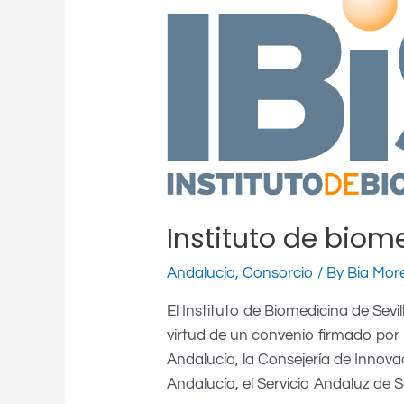
de
biomedicina
de
Sevilla
(IBIS)
Instituto de biome
Andalucía
,
Consorcio
/ By
Bia Mor
El Instituto de Biomedicina de Sevi
virtud de un convenio firmado por 
Andalucía, la Consejería de Innova
Andalucía, el Servicio Andaluz de Sa