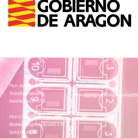
ENLACES DE INTERÉS
CONTACTO
Pl
an de Recuperacion
Transformacion y
planescomplementariossalud@i
Resiliencia (PRTR)
Plan Complementario de
Biotecnología Aplicado a la
Salud Galicia