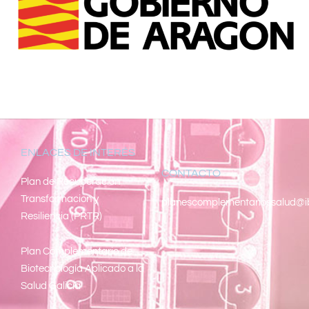
ENLACES DE INTERÉS
CONTACTO
Pl
an de Recuperacion
Transformacion y
planescomplementariossalud@i
Resiliencia (PRTR)
Plan Complementario de
Biotecnología Aplicado a la
Salud Galicia