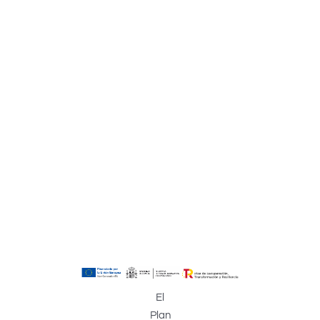
El
Plan