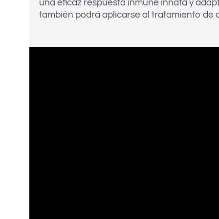
una eficaz respuesta inmune innata y adapt
también podrá aplicarse al tratamiento de o