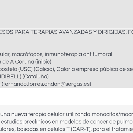
SOS PARA TERAPIAS AVANZADAS Y DIRIGIDAS, 
ular, macrófagos, inmunoterapia antitumoral
 de A Coruña (inibic)
ela (USC) (Galicia), Galaria empresa pública de servi
(IDIBELL) (Cataluña)
(fernando.torres.andon@sergas.es)
e una nueva terapia celular utilizando monocitos/mac
estudios preclínicos en modelos de cáncer de pulmón.
lares, basadas en células T (CAR-T), para el tratami