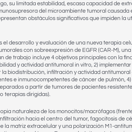
o, su limitada estabilidad, escasa capacidad de extrav
nmunosupresora del microambiente tumoral causada e
resentan obstáculos significativos que impiden la uti
s el desarrollo y evaluación de una nueva terapia cel
 tumorales con sobreexpresión de EGFR (CAR-M), una
e trabajo incluye 4 objetivos principales con la final
dad y actividad antitumoral in vitro, 2) implementar
la biodistribución, infiltración y actividad antitumora
entes e inmunocompetentes de cáncer de pulmón, 4) v
eparados a partir de tumores de pacientes resistentes
 terapias dirigidas).
propia naturaleza de los monocitos/macrófagos (fren
nfiltración hacia el centro del tumor, fagocitosis de c
e la matriz extracelular y una polarización M1-anti