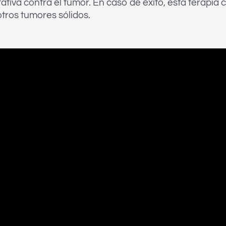
ativa contra el tumor. En caso de éxito, esta terapia
tros tumores sólidos.