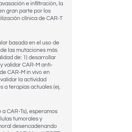
asación e infiltración, la
n gran parte por los
lización clínica de CAR-T
ular basada en el uso de
 de las mutaciones más
idad de: 1) desarrollar
 y validar CAR-M anti-
l de CAR-M in vivo en
alidar la actividad
 a terapias actuales (ej.
te a CAR-Ts), esperamos
élulas tumorales y
tumoral desencadenando