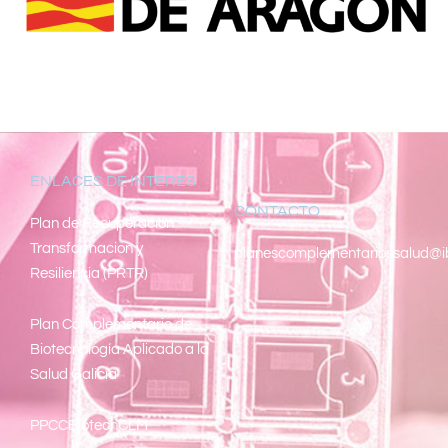
ENLACES DE INTERÉS
CONTACTO
Pl
an de Recuperacion
Transformacion y
planescomplementariossalud@i
Resiliencia (PRTR)
Plan Complementario de
Biotecnología Aplicado a la
Salud Galicia
PPCCBiotechCLM