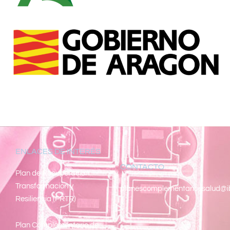
ENLACES DE INTERÉS
CONTACTO
Pl
an de Recuperacion
Transformacion y
planescomplementariossalud@i
Resiliencia (PRTR)
Plan Complementario de