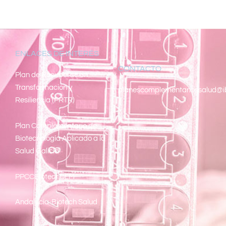
ENLACES DE INTERÉS
CONTACTO
Pl
an de Recuperacion
Transformacion y
planescomplementariossalud@i
Resiliencia (PRTR)
Plan Complementario de
Biotecnología Aplicado a la
Salud Galicia
PPCCBiotechCLM
Andalucía-Biotech Salud