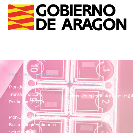
ENLACES DE INTERÉS
CONTACTO
Pl
an de Recuperacion
Transformacion y
planescomplementariossalud@i
Resiliencia (PRTR)
Plan Complementario de
Biotecnología Aplicado a la
Salud Galicia