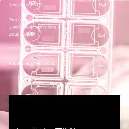
Resiliencia (PRTR)
Plan Complementario de
Biotecnología Aplicado a la
Salud Galicia
PPCCBiotechCLM
Andalucía-Biotech Salud