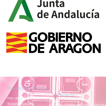
ENLACES DE INTERÉS
CONTACTO
Pl
an de Recuperacion
Transformacion y
planescomplementariossalud@i