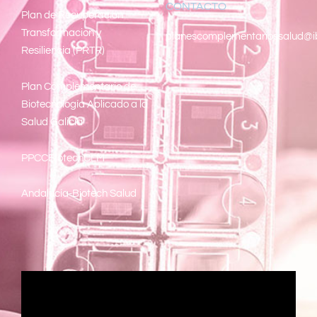
CONTACTO
Pl
an de Recuperacion
Transformacion y
planescomplementariossalud@i
Resiliencia (PRTR)
Plan Complementario de
Biotecnología Aplicado a la
Salud Galicia
PPCCBiotechCLM
Andalucía-Biotech Salud