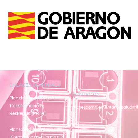
ENLACES DE INTERÉS
CONTACTO
Pl
an de Recuperacion
Transformacion y
planescomplementariossalud@i
Resiliencia (PRTR)
Plan Complementario de
Biotecnología Aplicado a la