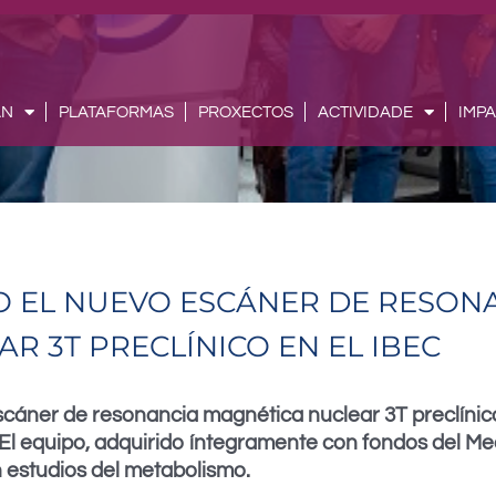
AN
PLATAFORMAS
PROXECTOS
ACTIVIDADE
IMP
O EL NUEVO ESCÁNER DE RESON
R 3T PRECLÍNICO EN EL IBEC
cáner de resonancia magnética nuclear 3T preclínico
). El equipo, adquirido íntegramente con fondos del 
n estudios del metabolismo.