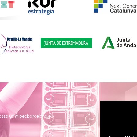
ossalud@ibecbarcelona.eu