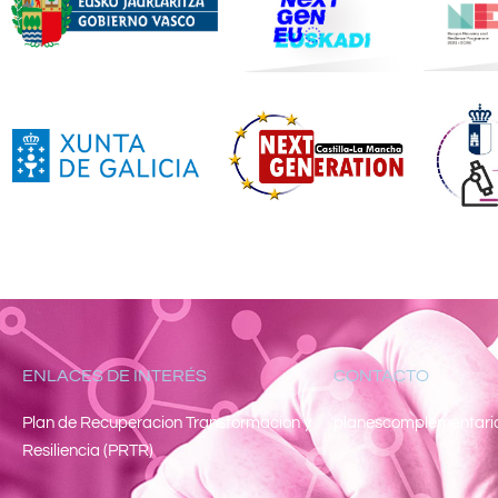
ENLACES DE INTERÉS
CONTACTO
Pl
an de Recuperacion Transformacion y
planescomplementari
Resiliencia (PRTR)