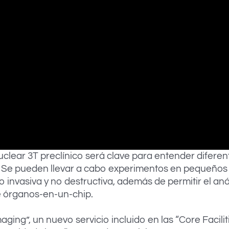
lear 3T preclínico será clave para entender diferen
. Se pueden llevar a cabo experimentos en pequeños
 invasiva y no destructiva, además de permitir el aná
de órganos-en-un-chip.
aging”, un nuevo servicio incluido en las “Core Facili