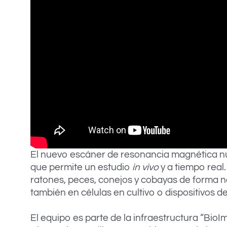
El nuevo escáner de resonancia magnética nuc
que permite un estudio
in vivo
y a tiempo real
ratones, peces, conejos y cobayas de forma no
también en células en cultivo o dispositivos 
El equipo es parte de la infraestructura “BioIm