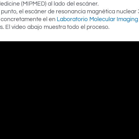
edicine (MIPMED) al lado del escáner.
a punto, el escáner de resonancia magnética nuclear 
, concretamente el en
Laboratorio Molecular Imaging 
s. El video abajo muestra todo el proceso.