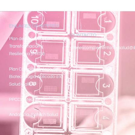
ENLACES DE INTERÉS
CONTACTO
Pl
an de Recuperacion
Transformacion y
planescomplementariossalud@i
Resiliencia (PRTR)
Plan Complementario de
Biotecnología Aplicado a la
Salud Galicia
PPCCBiotechCLM
Andalucía-Biotech Salud