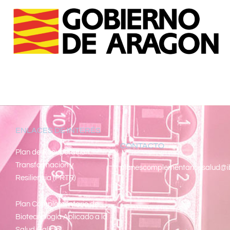
ENLACES DE INTERÉS
CONTACTO
Pl
an de Recuperacion
Transformacion y
planescomplementariossalud@i
Resiliencia (PRTR)
Plan Complementario de
Biotecnología Aplicado a la
Salud Galicia