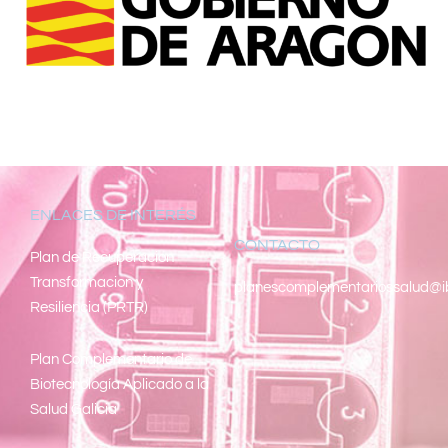
ENLACES DE INTERÉS
CONTACTO
Pl
an de Recuperacion
Transformacion y
planescomplementariossalud@i
Resiliencia (PRTR)
Plan Complementario de
Biotecnología Aplicado a la
Salud Galicia