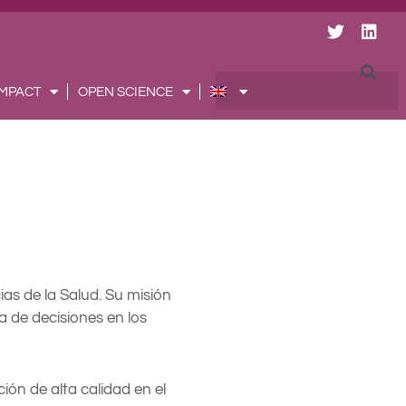
T
L
w
i
i
n
t
k
Searc
IMPACT
OPEN SCIENCE
t
e
e
d
r
i
n
as de la Salud. Su misión
ma de decisiones en los
ión de alta calidad en el