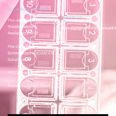
ENLACES DE INTERÉS
CONTACTO
Pl
an de Recuperacion
Transformacion y
planescomplementariossalud@i
Resiliencia (PRTR)
Plan Complementario de
Biotecnología Aplicado a la
Salud Galicia
PPCCBiotechCLM
Andalucía-Biotech Salud