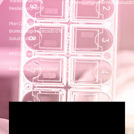
Transformacion y
planescomplementariossalud@i
Resiliencia (PRTR)
Plan Complementario de
Biotecnología Aplicado a la
Salud Galicia
PPCCBiotechCLM
Andalucía-Biotech Salud